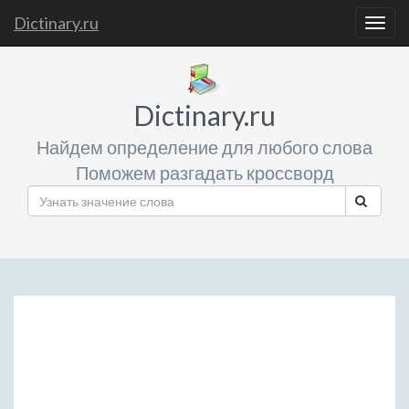
Dictinary.ru
Togg
navig
Dictinary.ru
Найдем определение для любого слова
Поможем разгадать кроссворд