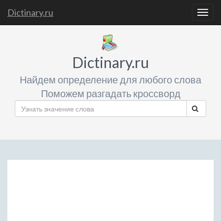
Dictinary.ru
Togg
navig
Dictinary.ru
Найдем определение для любого слова
Поможем разгадать кроссворд