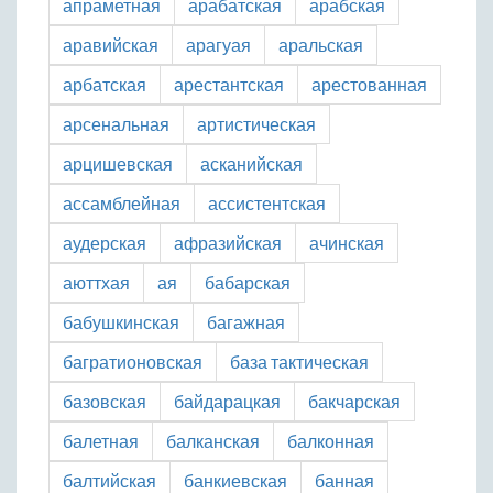
апраметная
арабатская
арабская
аравийская
арагуая
аральская
арбатская
арестантская
арестованная
арсенальная
артистическая
арцишевская
асканийская
ассамблейная
ассистентская
аудерская
афразийская
ачинская
аюттхая
ая
бабарская
бабушкинская
багажная
багратионовская
база тактическая
базовская
байдарацкая
бакчарская
балетная
балканская
балконная
балтийская
банкиевская
банная