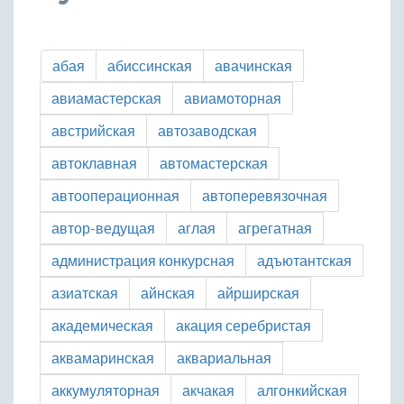
абая
абиссинская
авачинская
авиамастерская
авиамоторная
австрийская
автозаводская
автоклавная
автомастерская
автооперационная
автоперевязочная
автор-ведущая
аглая
агрегатная
администрация конкурсная
адъютантская
азиатская
айнская
айрширская
академическая
акация серебристая
аквамаринская
аквариальная
аккумуляторная
акчакая
алгонкийская