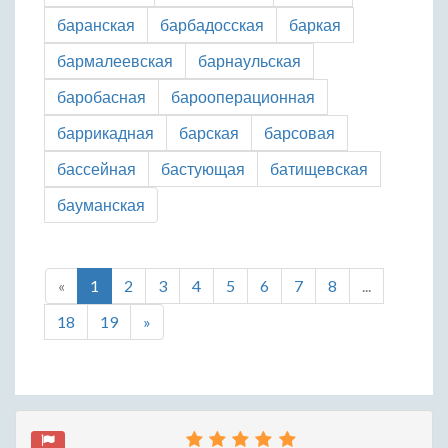
баранская
барбадосская
баркая
бармалеевская
барнаульская
баробасная
барооперационная
баррикадная
барская
барсовая
бассейная
бастующая
батищевская
бауманская
«
1
2
3
4
5
6
7
8
...
18
19
»