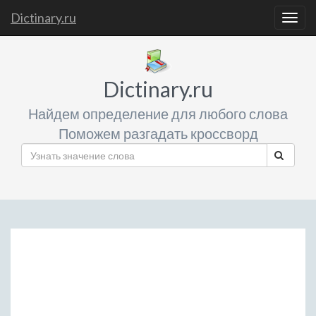
Dictinary.ru
Togg
navig
Dictinary.ru
Найдем определение для любого слова
Поможем разгадать кроссворд