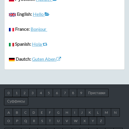
English:
Hello
France:
Bonjour
Spanish:
Hola
Dautch:
Guten Aben
0
1
2
3
4
5
6
7
8
9
Приставки
Суффиксы
A
B
C
D
E
F
G
H
I
J
K
L
M
N
O
P
Q
R
S
T
U
V
W
X
Y
Z