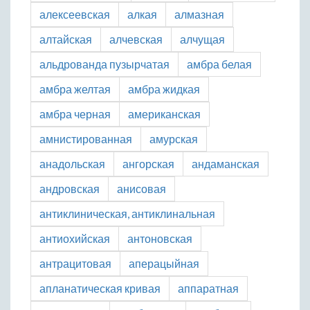
алексеевская
алкая
алмазная
алтайская
алчевская
алчущая
альдрованда пузырчатая
амбра белая
амбра желтая
амбра жидкая
амбра черная
американская
амнистированная
амурская
анадольская
ангорская
андаманская
андровская
анисовая
антиклиническая, антиклинальная
антиохийская
антоновская
антрацитовая
аперацыйная
апланатическая кривая
аппаратная