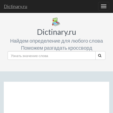
Dictinary.ru
Togg
navig
Dictinary.ru
Найдем определение для любого слова
Поможем разгадать кроссворд