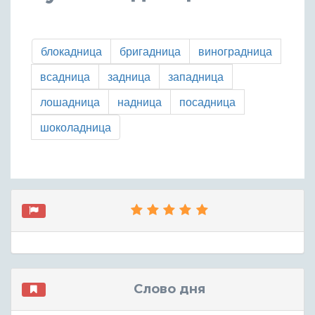
блокадница
бригадница
виноградница
всадница
задница
западница
лошадница
надница
посадница
шоколадница
Слово дня