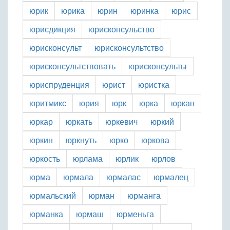
юрик
юрика
юрин
юринка
юрис
юрисдикция
юрисконсульство
юрисконсульт
юрисконсультство
юрисконсультствовать
юрисконсульты
юриспруденция
юрист
юристка
юритмикс
юрия
юрк
юрка
юркан
юркар
юркать
юркевич
юркий
юркин
юркнуть
юрко
юркова
юркость
юрлама
юрлик
юрлов
юрма
юрмала
юрмалас
юрмалец
юрмальский
юрман
юрманга
юрманка
юрмаш
юрменьга