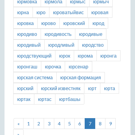
юрмовка
юрмола
юрмыс
юрмыч
юрна
юро
юроватыйвис
юровая
юровка
юрово
юровский
юрод
юродиво
юродивость
юродивые
юродивый
юродливый
юродство
юродствующий
юрок
юрома
юронга
юронгаш
юрочка
юрсенар
юрская система
юрская формация
юрский
юрский известняк
юрт
юрта
юртак
юртас
юртбашы
«
1
2
3
4
5
6
7
8
9
»