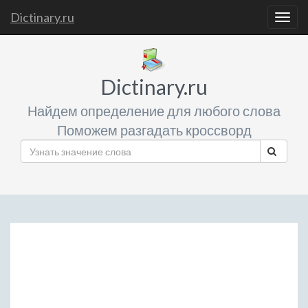
Dictinary.ru
Togg
navig
Dictinary.ru
Найдем определение для любого слова
Поможем разгадать кроссворд