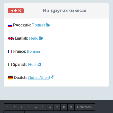
На других языках
Русский:
Привет
English:
Hello
France:
Bonjour
Spanish:
Hola
Dautch:
Guten Aben
0
1
2
3
4
5
6
7
8
9
Приставки