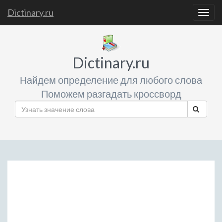
Dictinary.ru
Togg
navig
Dictinary.ru
Найдем определение для любого слова
Поможем разгадать кроссворд