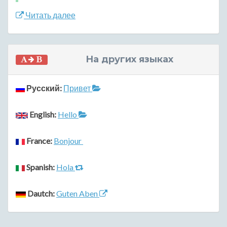
Читать далее
На других языках
Русский:
Привет
English:
Hello
France:
Bonjour
Spanish:
Hola
Dautch:
Guten Aben