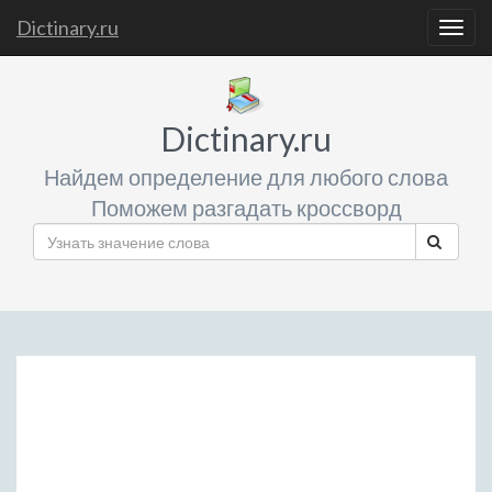
Dictinary.ru
Togg
navig
Dictinary.ru
Найдем определение для любого слова
Поможем разгадать кроссворд