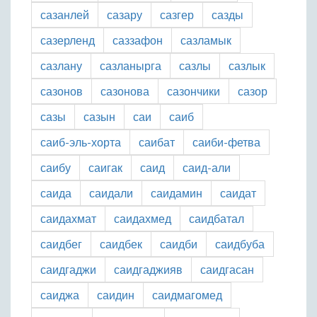
сазанлей
сазару
сазгер
сазды
сазерленд
саззафон
сазламык
сазлану
сазланырга
сазлы
сазлык
сазонов
сазонова
сазончики
сазор
сазы
сазын
саи
саиб
саиб-эль-хорта
саибат
саиби-фетва
саибу
саигак
саид
саид-али
саида
саидали
саидамин
саидат
саидахмат
саидахмед
саидбатал
саидбег
саидбек
саидби
саидбуба
саидгаджи
саидгаджияв
саидгасан
саиджа
саидин
саидмагомед