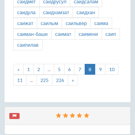
саидмет
саидрусул
саидсалам
саидула
саидхамзат
саидхан
саижат
саилым
саильвер
саима
саиман-баши
саимат
саимени
саип
саипилав
«
1
2
...
5
6
7
8
9
10
11
...
225
226
»