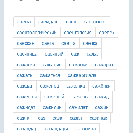
саема
саемдаш
саен
саентолог
саентологический
саентология
саепек
саескан
саета
саетта
саечка
саечница
саечный
саж
сажа
сажалка
сажание
сажанки
сажарат
сажать
сажаться
сажваргиала
саждат
саженец
саженка
сажёнки
саженцы
саженый
сажень
сажид
сажидат
сажидин
сажилат
сажин
сажня
саз
саза
сазан
сазанак
сазандар
сазандари
сазанина