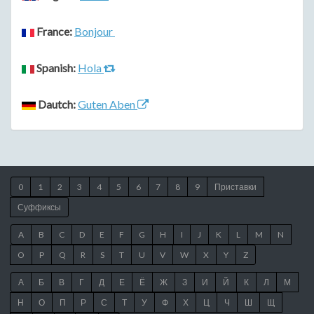
France:
Bonjour
Spanish:
Hola
Dautch:
Guten Aben
0
1
2
3
4
5
6
7
8
9
Приставки
Суффиксы
A
B
C
D
E
F
G
H
I
J
K
L
M
N
O
P
Q
R
S
T
U
V
W
X
Y
Z
А
Б
В
Г
Д
Е
Ё
Ж
З
И
Й
К
Л
М
Н
О
П
Р
С
Т
У
Ф
Х
Ц
Ч
Ш
Щ