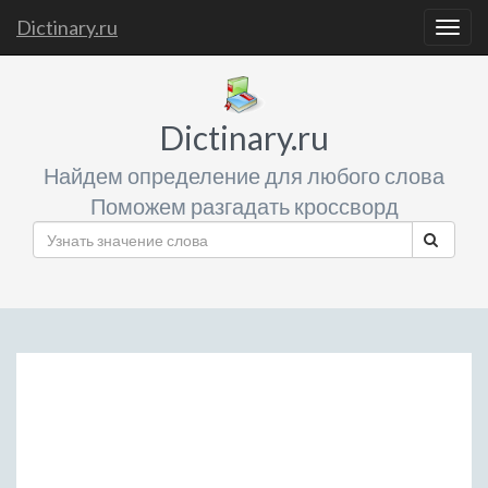
Dictinary.ru
Togg
navig
Dictinary.ru
Найдем определение для любого слова
Поможем разгадать кроссворд