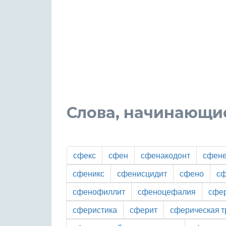
Слова, начинающие
сфекс
сфен
сфенакодонт
сфен
сфеникс
сфенисцидит
сфено
сф
сфенофиллит
сфеноцефалия
сфе
сферистика
сферит
сферическая т