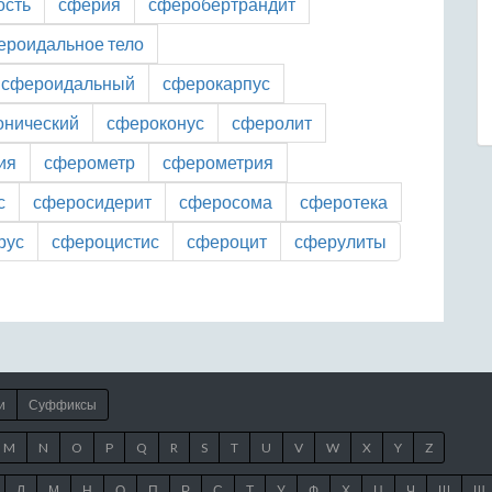
ость
сферия
сферобертрандит
ероидальное тело
сфероидальный
сферокарпус
онический
сфероконус
сферолит
ия
сферометр
сферометрия
с
сферосидерит
сферосома
сферотека
рус
сфероцистис
сфероцит
сферулиты
и
Суффиксы
M
N
O
P
Q
R
S
T
U
V
W
X
Y
Z
Л
М
Н
О
П
Р
С
Т
У
Ф
Х
Ц
Ч
Ш
Щ