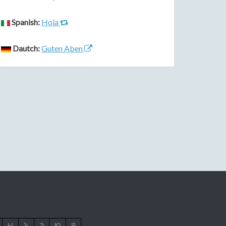
Spanish:
Hola
Dautch:
Guten Aben
Ы
Ъ
Э
Ю
Я