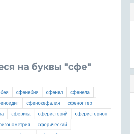
ся на буквы "сфе"
ебея
сфенебия
сфенел
сфенела
еноидит
сфенокефалия
сфеноптер
ра
сферика
сферистерий
сферистерион
ригонометрия
сферический