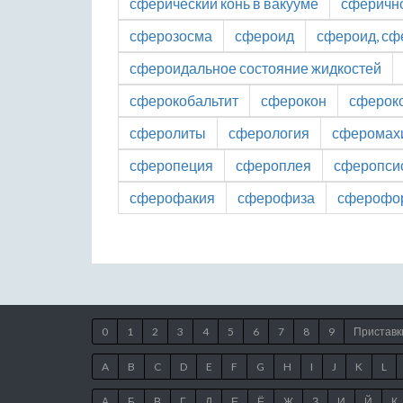
сферический конь в вакууме
сферичн
сферозосма
сфероид
сфероид, сф
сфероидальное состояние жидкостей
сферокобальтит
сферокон
сферок
сферолиты
сферология
сферомах
сферопеция
сфероплея
сферопси
сферофакия
сферофиза
сферофо
0
1
2
3
4
5
6
7
8
9
Приставк
A
B
C
D
E
F
G
H
I
J
K
L
А
Б
В
Г
Д
Е
Ё
Ж
З
И
Й
К