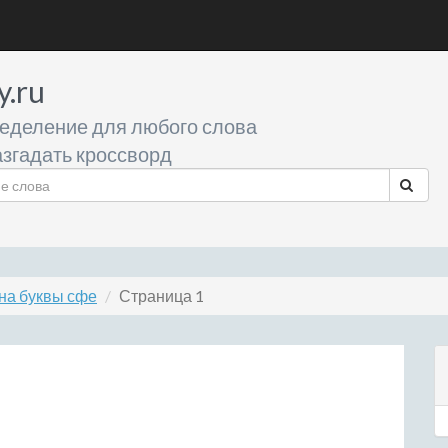
y.ru
еделение для любого слова
згадать кроссворд
на буквы сфе
Страница 1