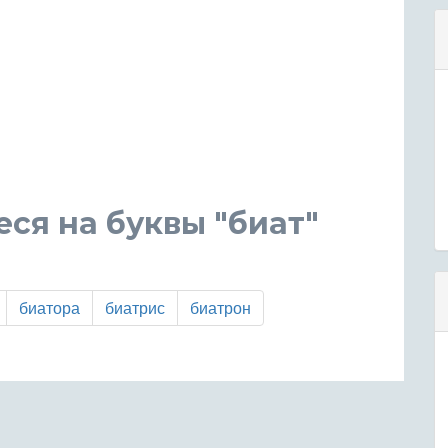
ся на буквы "биат"
биатора
биатрис
биатрон