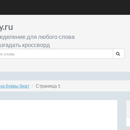
y.ru
еделение для любого слова
згадать кроссворд
на буквы биат
Страница 1