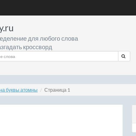
y.ru
еделение для любого слова
згадать кроссворд
на буквы атомны
Страница 1