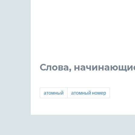
Слова, начинающие
атомный
атомный номер