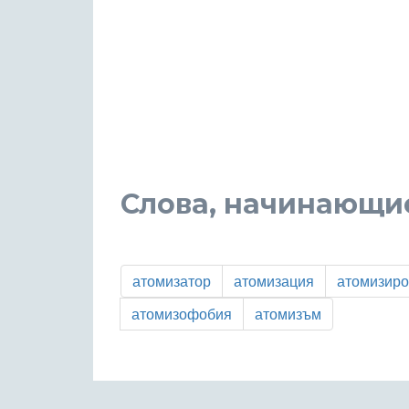
Слова, начинающие
атомизатор
атомизация
атомизиро
атомизофобия
атомизъм