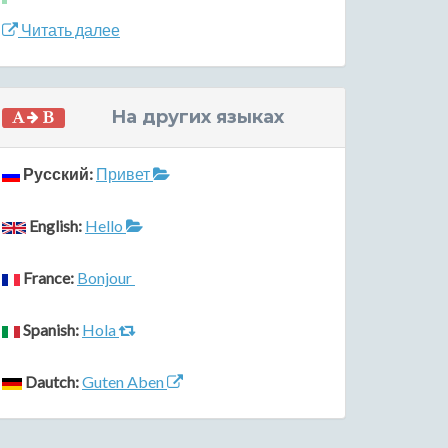
Читать далее
На других языках
Русский:
Привет
English:
Hello
France:
Bonjour
Spanish:
Hola
Dautch:
Guten Aben