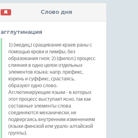
Слово дня
агглутинация
1) (медиц.) сращивание краев раны с
помощью крови и лимфы, без
образования гноя; 2) (филол.) процесс
слияния в одно целое отдельных
элементов языка: напр. префикс,
корень и суффикс, срастаясь,
образуют одно слово.
Агглютинирующие языки - в которых
этот процесс выступает ясно, так как
составные элементы слова
соединяются механически, не
подвергаясь внутренним изменениям
(языки финской или урало-алтайской
группы).