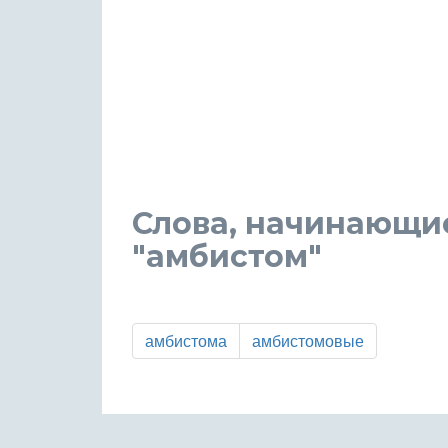
Слова, начинающи
"амбистом"
амбистома
амбистомовые