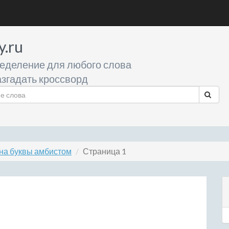
y.ru
еделение для любого слова
згадать кроссворд
на буквы амбистом
Страница 1