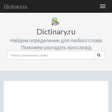
Dictinary.ru
Togg
navig
Dictinary.ru
Найдем определение для любого слова
Поможем разгадать кроссворд