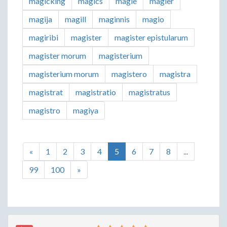
magicking
magics
magie
magier
magija
magill
maginnis
magio
magiribi
magister
magister epistularum
magister morum
magisterium
magisterium morum
magistero
magistra
magistrat
magistratio
magistratus
magistro
magiya
«
1
2
3
4
5
6
7
8
...
99
100
»