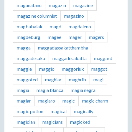
maganatanu
magazin
magazine
magazine columnist
magazino
magbabalak
magd
magdaleno
magdeburg
magee
mager
magers
magga
maggadassakatthambha
maggadesaka
maggadesakatta
maggard
maggie
maggio
maggorluk
maggot
maggoted
maghiar
maghrib
magi
magia
magia blanca
magia negra
magiar
magiaro
magic
magic charm
magic potion
magical
magically
magician
magicians
magicked