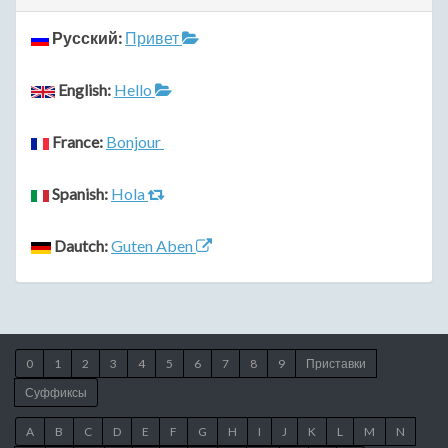
Русский:
Привет
English:
Hello
France:
Bonjour
Spanish:
Hola
Dautch:
Guten Aben
0
1
2
3
4
5
6
7
8
9
Приставки
Суффиксы
A
B
C
D
E
F
G
H
I
J
K
L
M
N