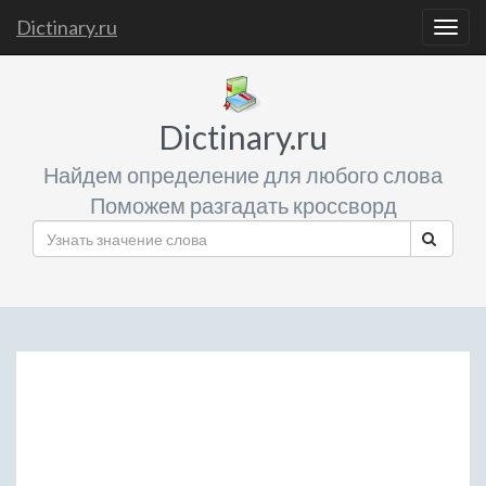
Dictinary.ru
Togg
navig
Dictinary.ru
Найдем определение для любого слова
Поможем разгадать кроссворд