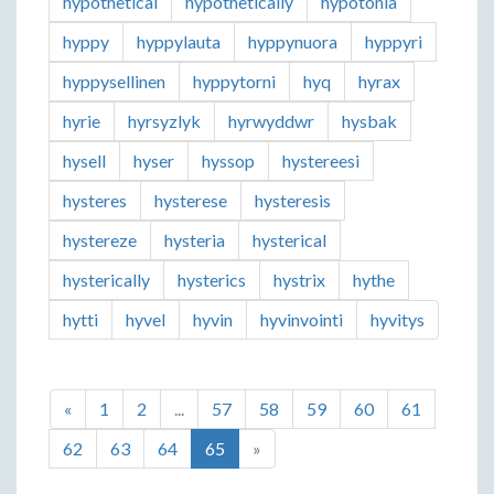
hypothetical
hypothetically
hypotonia
hyppy
hyppylauta
hyppynuora
hyppyri
hyppysellinen
hyppytorni
hyq
hyrax
hyrie
hyrsyzlyk
hyrwyddwr
hysbak
hysell
hyser
hyssop
hystereesi
hysteres
hysterese
hysteresis
hystereze
hysteria
hysterical
hysterically
hysterics
hystrix
hythe
hytti
hyvel
hyvin
hyvinvointi
hyvitys
«
1
2
...
57
58
59
60
61
62
63
64
65
»