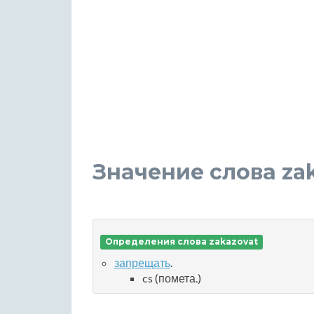
Значение слова za
Определения слова zakazovat
запрещать
.
cs (помета.)