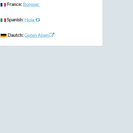
France:
Bonjour
Spanish:
Hola
Dautch:
Guten Aben