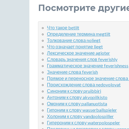
Посмотрите други
Что такое betilt
Определение термина megtilt
Толкование слова noliegt
Что означает понятие liegt
Лексическое значение agioter
Словарь значения слов feverishly
Грамматическое значение feverishness
Значение слова feverish
Прямое и переносное значение слова 
Происхождение слова nedovolovat
Синоним к слову pruibbiri
Антоним к слову akvopilkisto
Омоним к слову pallanuotista
Гипоним к слову wasserballspieler
Холоним к слову vandpolospiller
Гипероним к слову waterpolospeler
Пословицы и поговорки к слову vannpol