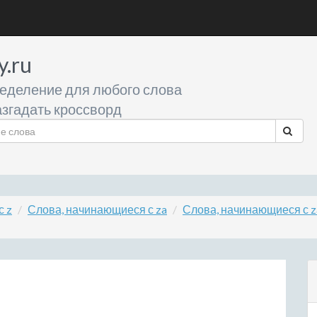
y.ru
еделение для любого слова
згадать кроссворд
с z
Слова, начинающиеся с za
Слова, начинающиеся с z