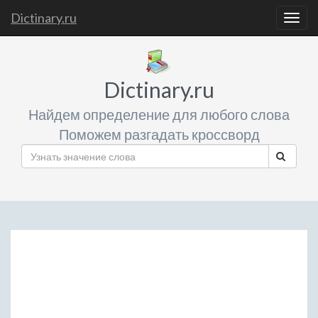
Dictinary.ru
Togg
navig
Dictinary.ru
Найдем определение для любого слова
Поможем разгадать кроссворд