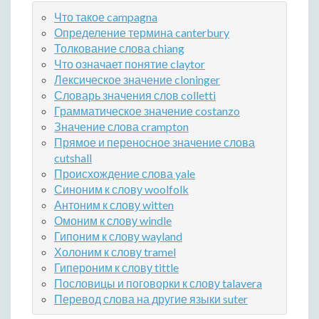
Что такое campagna
Определение термина canterbury
Толкование слова chiang
Что означает понятие claytor
Лексическое значение cloninger
Словарь значения слов colletti
Грамматическое значение costanzo
Значение слова crampton
Прямое и переносное значение слова
cutshall
Происхождение слова yale
Синоним к слову woolfolk
Антоним к слову witten
Омоним к слову windle
Гипоним к слову wayland
Холоним к слову tramel
Гипероним к слову tittle
Пословицы и поговорки к слову talavera
Перевод слова на другие языки suter