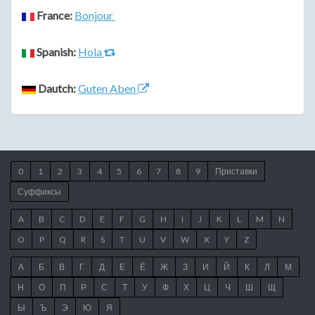
France:
Bonjour
Spanish:
Hola
Dautch:
Guten Aben
0
1
2
3
4
5
6
7
8
9
Приставки
Суффиксы
A
B
C
D
E
F
G
H
I
J
K
L
M
N
O
P
Q
R
S
T
U
V
W
X
Y
Z
А
Б
В
Г
Д
Е
Ё
Ж
З
И
Й
К
Л
М
Н
О
П
Р
С
Т
У
Ф
Х
Ц
Ч
Ш
Щ
Ы
Ъ
Э
Ю
Я