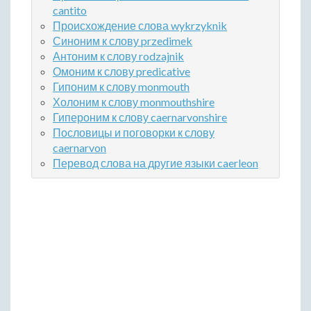
cantito
Происхождение слова wykrzyknik
Синоним к слову przedimek
Антоним к слову rodzajnik
Омоним к слову predicative
Гипоним к слову monmouth
Холоним к слову monmouthshire
Гипероним к слову caernarvonshire
Пословицы и поговорки к слову
caernarvon
Перевод слова на другие языки caerleon