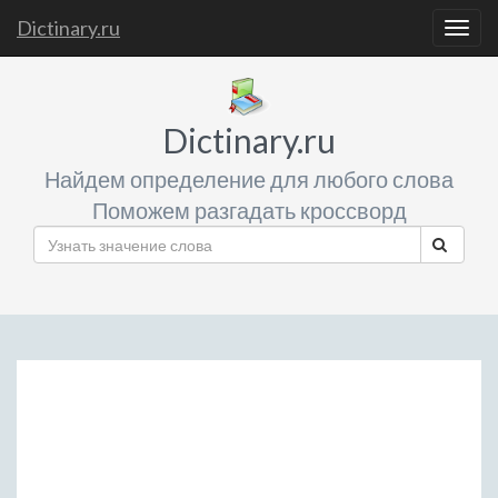
Dictinary.ru
Togg
navig
Dictinary.ru
Найдем определение для любого слова
Поможем разгадать кроссворд