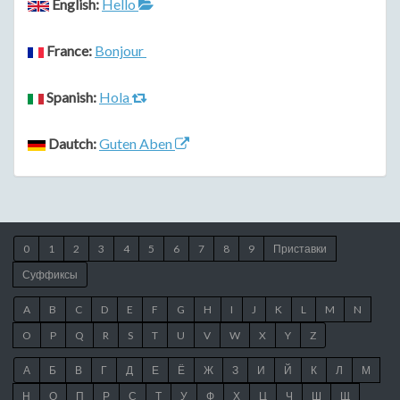
English:
Hello
France:
Bonjour
Spanish:
Hola
Dautch:
Guten Aben
0
1
2
3
4
5
6
7
8
9
Приставки
Суффиксы
A
B
C
D
E
F
G
H
I
J
K
L
M
N
O
P
Q
R
S
T
U
V
W
X
Y
Z
А
Б
В
Г
Д
Е
Ё
Ж
З
И
Й
К
Л
М
Н
О
П
Р
С
Т
У
Ф
Х
Ц
Ч
Ш
Щ