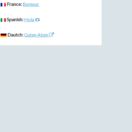
France:
Bonjour
Spanish:
Hola
Dautch:
Guten Aben