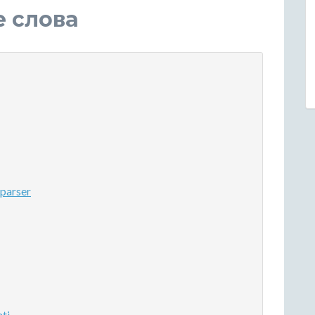
е слова
parser
ti