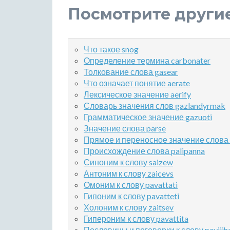
Посмотрите други
Что такое snog
Определение термина carbonater
Толкование слова gasear
Что означает понятие aerate
Лексическое значение aerify
Словарь значения слов gazlandyrmak
Грамматическое значение gazuoti
Значение слова parse
Прямое и переносное значение слова 
Происхождение слова palipanna
Синоним к слову saizew
Антоним к слову zaicevs
Омоним к слову pavattati
Гипоним к слову pavatteti
Холоним к слову zaitsev
Гипероним к слову pavattita
Пословицы и поговорки к слову pavijjha