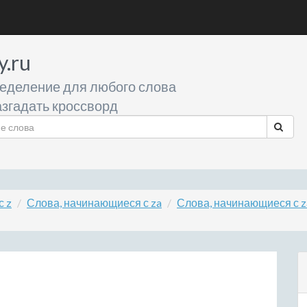
y.ru
еделение для любого слова
згадать кроссворд
с z
Слова, начинающиеся с za
Слова, начинающиеся с z