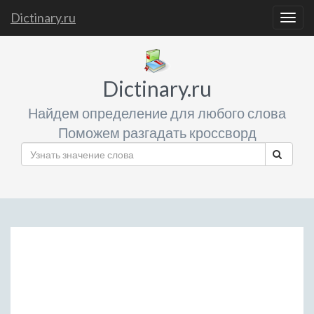
Dictinary.ru
Togg
navig
Dictinary.ru
Найдем определение для любого слова
Поможем разгадать кроссворд