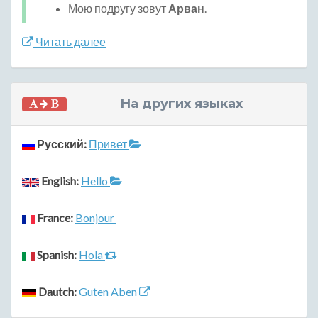
Мою подругу зовут
Арван
.
Читать далее
На других языках
Русский:
Привет
English:
Hello
France:
Bonjour
Spanish:
Hola
Dautch:
Guten Aben