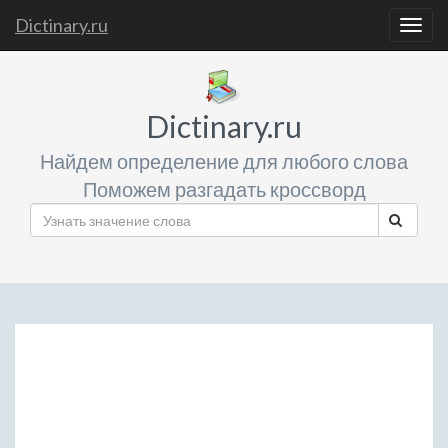
Dictinary.ru
Togg
navig
Dictinary.ru
Найдем определение для любого слова
Поможем разгадать кроссворд