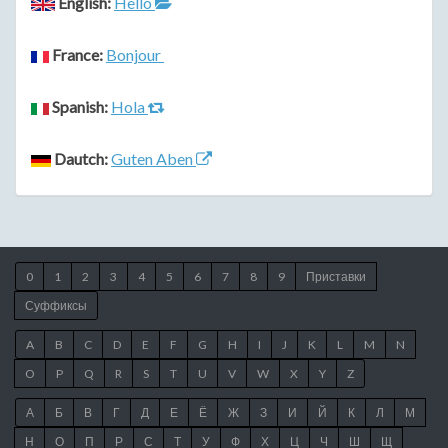
English:
Hello
France:
Bonjour
Spanish:
Hola
Dautch:
Guten Aben
0
1
2
3
4
5
6
7
8
9
Приставки
Суффиксы
A
B
C
D
E
F
G
H
I
J
K
L
M
N
O
P
Q
R
S
T
U
V
W
X
Y
Z
А
Б
В
Г
Д
Е
Ё
Ж
З
И
Й
К
Л
М
Н
О
П
Р
С
Т
У
Ф
Х
Ц
Ч
Ш
Щ