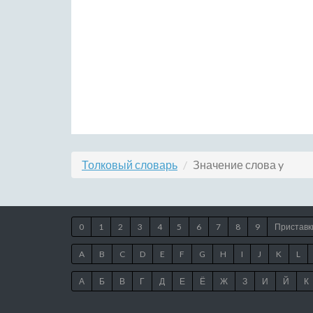
Толковый словарь
Значение слова y
0
1
2
3
4
5
6
7
8
9
Приставк
A
B
C
D
E
F
G
H
I
J
K
L
А
Б
В
Г
Д
Е
Ё
Ж
З
И
Й
К