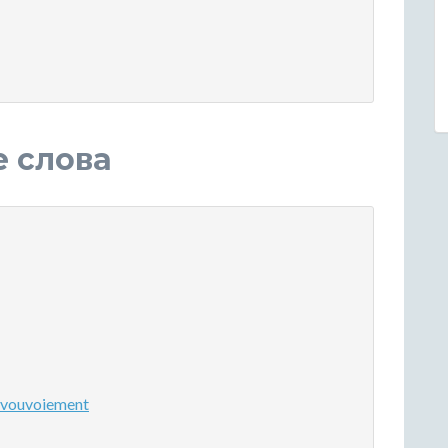
е слова
vouvoiement