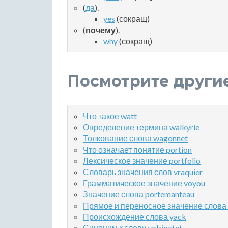
(
да
).
yes
(сокращ)
(
почему
).
why
(сокращ)
Посмотрите други
Что такое watt
Определение термина walkyrie
Толкование слова wagonnet
Что означает понятие portion
Лексическое значение portfolio
Словарь значения слов vraquier
Грамматическое значение voyou
Значение слова portemanteau
Прямое и переносное значение слова 
Происхождение слова yack
Синоним к слову yobioctet