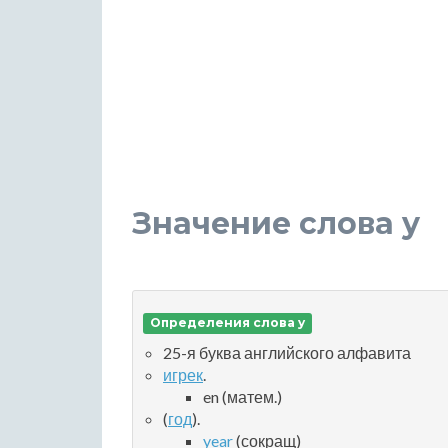
Значение слова y
Определения слова y
25-я буква английского алфавита
игрек
.
en (матем.)
(
год
).
year
(сокращ)