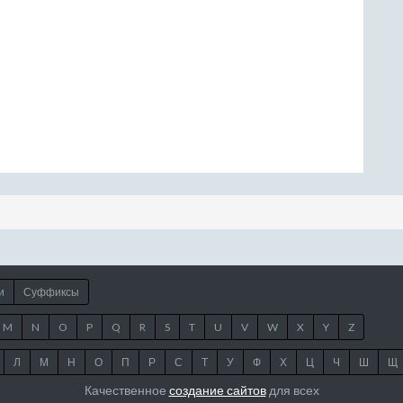
и
Суффиксы
M
N
O
P
Q
R
S
T
U
V
W
X
Y
Z
Л
М
Н
О
П
Р
С
Т
У
Ф
Х
Ц
Ч
Ш
Щ
Качественное
создание сайтов
для всех