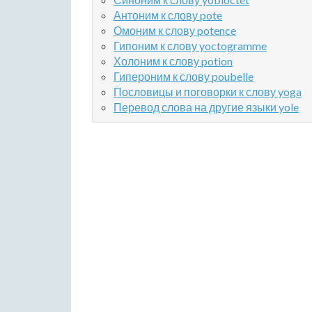
Антоним к слову pote
Омоним к слову potence
Гипоним к слову yoctogramme
Холоним к слову potion
Гипероним к слову poubelle
Пословицы и поговорки к слову yoga
Перевод слова на другие языки yole