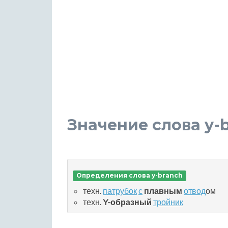
Значение слова y-
Определения слова y-branch
техн.
патрубок
с
плавным
отвод
ом
техн.
Y-образный
тройник