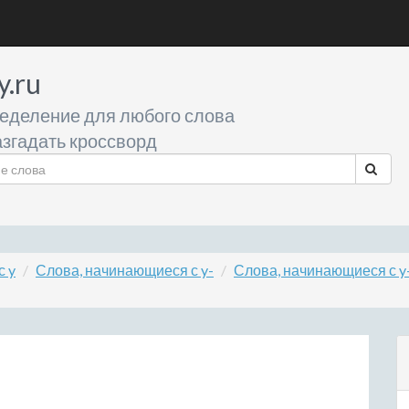
y.ru
еделение для любого слова
згадать кроссворд
с y
Слова, начинающиеся с y-
Слова, начинающиеся с y