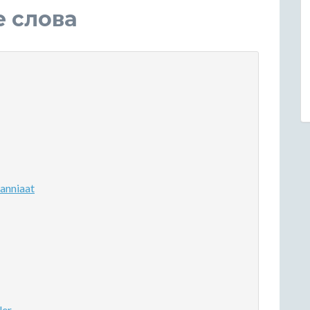
е слова
anniaat
ler