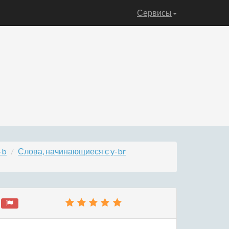
Сервисы
-b
Слова, начинающиеся с y-br