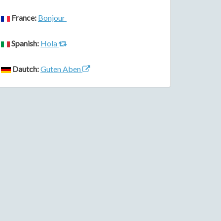
France:
Bonjour
Spanish:
Hola
Dautch:
Guten Aben