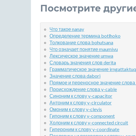
Посмотрите други
Что такое nanay
Определение термина botlhoko
Толкование слова bohutsana
Что означает понятие maumivu
Лексическое значение umwa
Словарь значения слов derita
Грамматическое значение irngattaktuq
Значение слова dabori
Прямое и переносное значение слова 
Происхождение слова y-cable
Синоним к слову y-capacitor
Антоним к слову y-circulator
Омоним к слову y-clevis
Гипоним к слову y-component
Холоним к слову y-connected circuit
Гипероним к слову y-coordinate
Пословицы и поговорки к слову y-coup