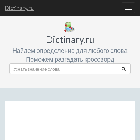
Dictinary.ru
Togg
navig
Dictinary.ru
Найдем определение для любого слова
Поможем разгадать кроссворд