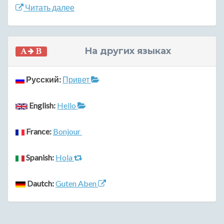
Читать далее
На других языках
Русский:
Привет
English:
Hello
France:
Bonjour
Spanish:
Hola
Dautch:
Guten Aben