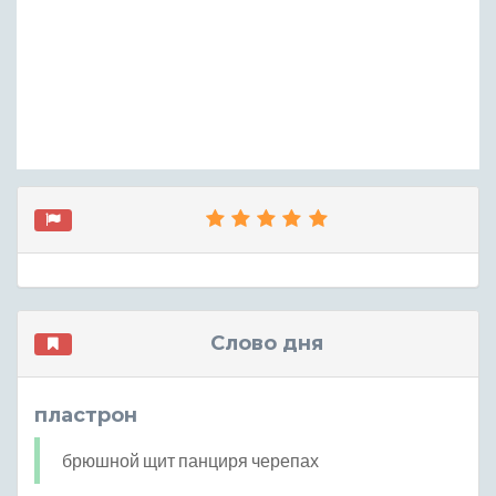
Слово дня
пластрон
брюшной щит панциря черепах