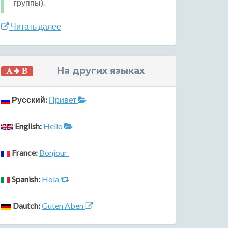
группы).
Читать далее
На других языках
Русский:
Привет
English:
Hello
France:
Bonjour
Spanish:
Hola
Dautch:
Guten Aben