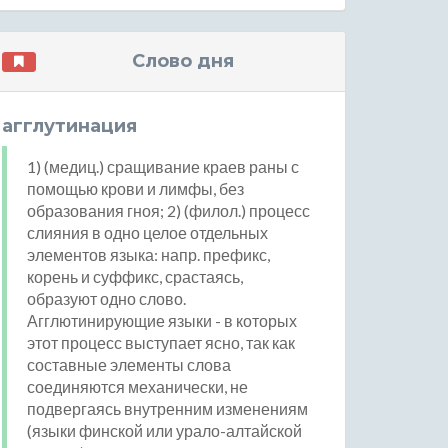
Слово дня
агглутинация
1) (медиц.) сращивание краев раны с
помощью крови и лимфы, без
образования гноя; 2) (филол.) процесс
слияния в одно целое отдельных
элементов языка: напр. префикс,
корень и суффикс, срастаясь,
образуют одно слово.
Агглютинирующие языки - в которых
этот процесс выступает ясно, так как
составные элементы слова
соединяются механически, не
подвергаясь внутренним изменениям
(языки финской или урало-алтайской