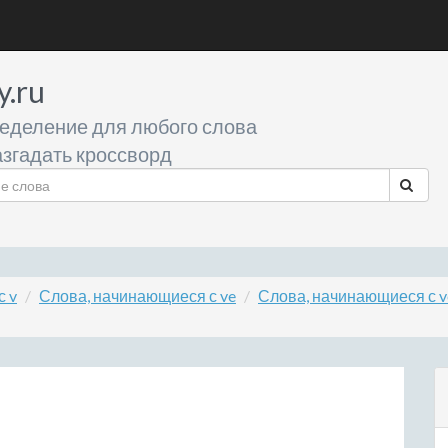
y.ru
еделение для любого слова
згадать кроссворд
с v
Слова, начинающиеся с ve
Слова, начинающиеся с v