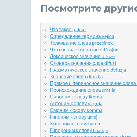
Посмотрите други
Что такое pilkku
Определение термина vejica
Толкование слова przecinek
Что означает понятие diffusjon
Лексическое значение difuze
Словарь значения слов difusi
Грамматическое значение dyfuzja
Значение слова difuzija
Прямое и переносное значение слова d
Происхождение слова umsila
Синоним к слову ikoma
Антоним к слову virgola
Омоним к слову komma
Гипоним к слову urrej
Холоним к слову haten
Гипероним к слову haatsje
Пословицы и поговорки к слову hata