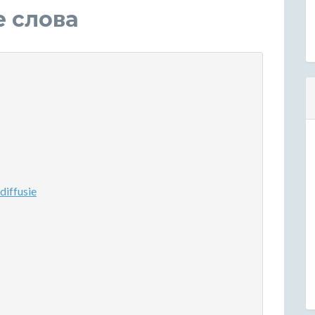
е слова
iffusie