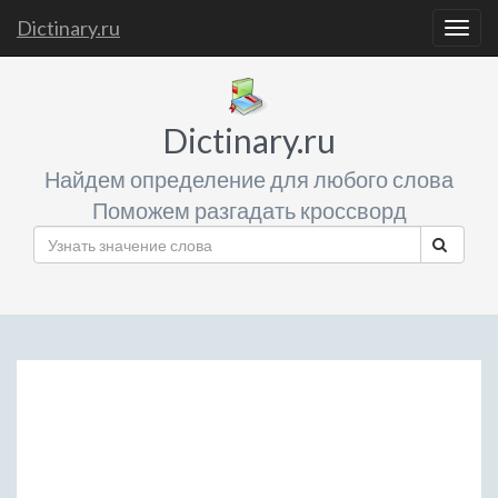
Dictinary.ru
Togg
navig
Dictinary.ru
Найдем определение для любого слова
Поможем разгадать кроссворд