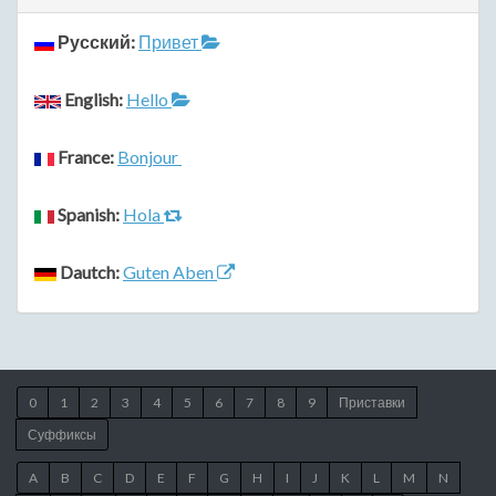
Русский:
Привет
English:
Hello
France:
Bonjour
Spanish:
Hola
Dautch:
Guten Aben
0
1
2
3
4
5
6
7
8
9
Приставки
Суффиксы
A
B
C
D
E
F
G
H
I
J
K
L
M
N