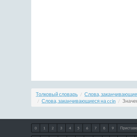
Толковый словарь
Слова, заканчивающие
Слова, заканчивающиеся на ccin
Значен
0
1
2
3
4
5
6
7
8
9
Приставк