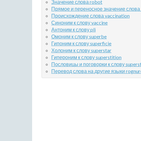
Значение слова robot
Прямое и переносное значение слова 
Происхождение слова vaccination
Синоним к слову vaccine
Антоним к слову pli
Омоним к слову superbe
Гипоним к слову superficie
Холоним к слову superstar
Гипероним к слову superstition
Пословицы и поговорки к слову superst
Перевод слова на другие языки rognur