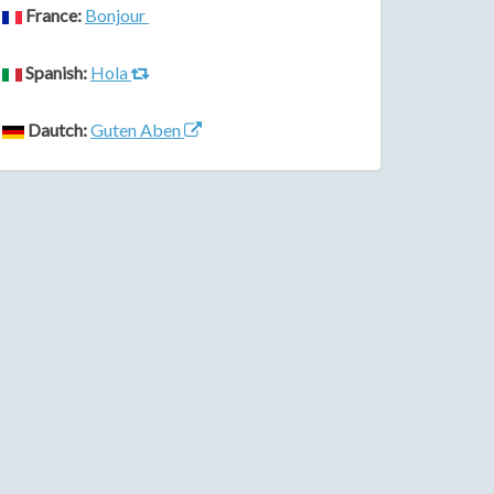
France:
Bonjour
Spanish:
Hola
Dautch:
Guten Aben