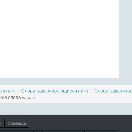
ся на n
Слова, заканчивающиеся на in
Слова, заканчив
ие слова vaccin
и
Суффиксы