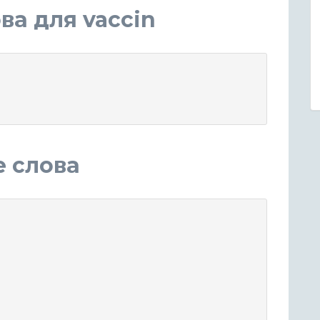
а для vaccin
е слова