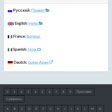
Русский:
Привет
English:
Hello
France:
Bonjour
Spanish:
Hola
Dautch:
Guten Aben
0
1
2
3
4
5
6
7
8
9
Приставки
Суффиксы
A
B
C
D
E
F
G
H
I
J
K
L
M
N