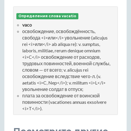
Определения слова vacatio
vaco
освобождение, освобождённость,
свобода <i>или</i> увольнение (alicujus
rei <i>или</i> ab aliqua re): v. sumptus,
laboris, militiae, rerum denique omnium
<i>C</i> освобождение от расходов,
трудовых повинностей, военной службы,
словом — от всего; v. alicujus rei
освобождение вследствие чего-л. (v.
aetatis <i>C, Nep</i>); v. militum <i>L</i>
увольнение солдат в отпуск;
плата за освобождение от воинской
повинности (vacationes annuas exsolvere
<i>T</i>).