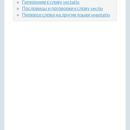
Гипероним к слову vectatio
Пословицы и поговорки к слову vectio
Перевод слова на другие языки vegetatio