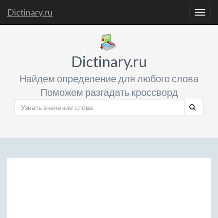
Dictinary.ru
Togg
navig
Dictinary.ru
Найдем определение для любого слова
Поможем разгадать кроссворд