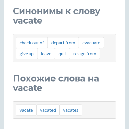
Синонимы к слову
vacate
check out of
depart from
evacuate
give up
leave
quit
resign from
Похожие слова на
vacate
vacate
vacated
vacates