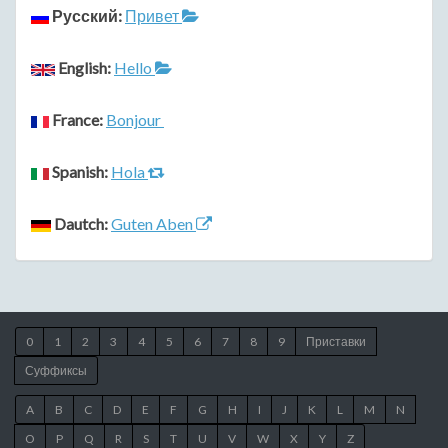
Русский:
Привет
English:
Hello
France:
Bonjour
Spanish:
Hola
Dautch:
Guten Aben
0
1
2
3
4
5
6
7
8
9
Приставки
Суффиксы
A
B
C
D
E
F
G
H
I
J
K
L
M
N
O
P
Q
R
S
T
U
V
W
X
Y
Z