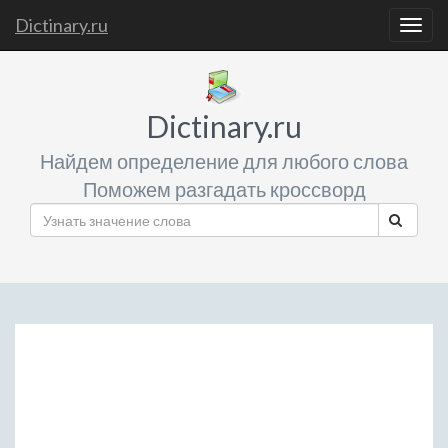
Dictinary.ru
Togg
navig
Dictinary.ru
Найдем определение для любого слова
Поможем разгадать кроссворд