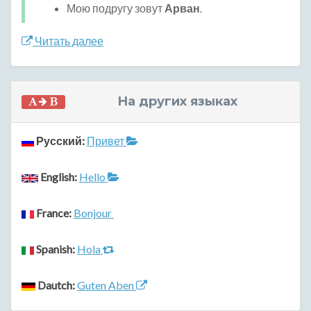
Мою подругу зовут
Арван
.
Читать далее
На других языках
Русский:
Привет
English:
Hello
France:
Bonjour
Spanish:
Hola
Dautch:
Guten Aben