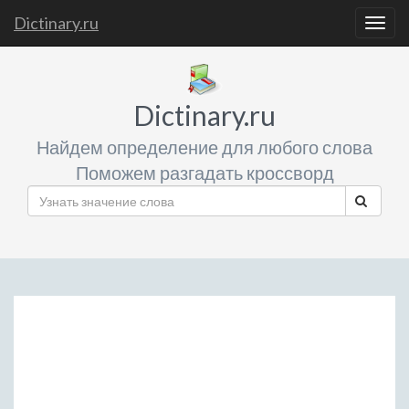
Dictinary.ru
Togg
navig
Dictinary.ru
Найдем определение для любого слова
Поможем разгадать кроссворд