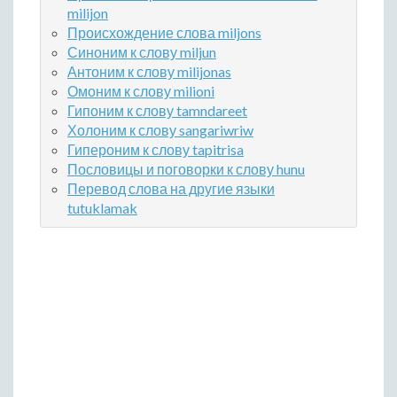
milijon
Происхождение слова miljons
Синоним к слову miljun
Антоним к слову milijonas
Омоним к слову milioni
Гипоним к слову tamndareet
Холоним к слову sangariwriw
Гипероним к слову tapitrisa
Пословицы и поговорки к слову hunu
Перевод слова на другие языки
tutuklamak