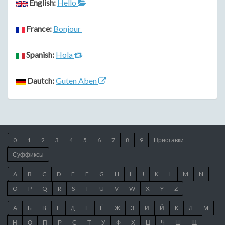
English:
Hello
France:
Bonjour
Spanish:
Hola
Dautch:
Guten Aben
0
1
2
3
4
5
6
7
8
9
Приставки
Суффиксы
A
B
C
D
E
F
G
H
I
J
K
L
M
N
O
P
Q
R
S
T
U
V
W
X
Y
Z
А
Б
В
Г
Д
Е
Ё
Ж
З
И
Й
К
Л
М
Н
О
П
Р
С
Т
У
Ф
Х
Ц
Ч
Ш
Щ