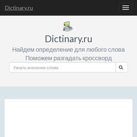
Dictinary.ru
Togg
navig
Dictinary.ru
Найдем определение для любого слова
Поможем разгадать кроссворд