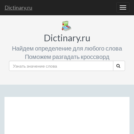
Dictinary.ru
Togg
navig
Dictinary.ru
Найдем определение для любого слова
Поможем разгадать кроссворд