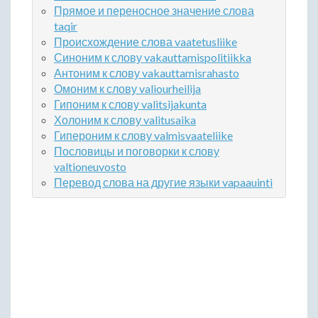
Прямое и переносное значение слова
taqir
Происхождение слова vaatetusliike
Синоним к слову vakauttamispolitiikka
Антоним к слову vakauttamisrahasto
Омоним к слову valiourheilija
Гипоним к слову valitsijakunta
Холоним к слову valitusaika
Гипероним к слову valmisvaateliike
Пословицы и поговорки к слову
valtioneuvosto
Перевод слова на другие языки vapaauinti