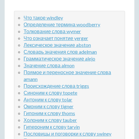
Что такое windley
Определение термина woodberry
Толкование слова wymer
Что означает понятие yerger
Лексическое значение abston
Словарь значения слов adelman
Грамматическое значение alejo
Значение слова almon
Прямое и переносное значение слова
amann
Происхождение слова triggs
Синоним к слову topete
Антоним к слову tolar
Омоним к слову tigner
Гипоним к слову thoms
Холоним к слову tauber
Гипероним к слову tarvin
Пословицы и поговорки к слову swiney