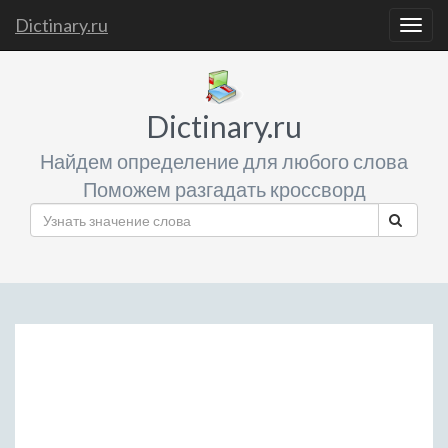
Dictinary.ru
Togg
navig
Dictinary.ru
Найдем определение для любого слова
Поможем разгадать кроссворд