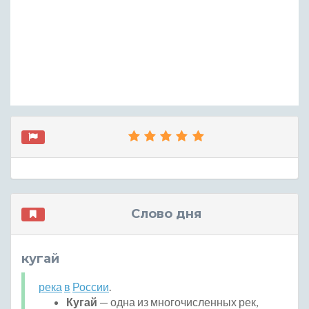
Слово дня
кугай
река
в
России
.
Кугай
— одна из многочисленных рек,