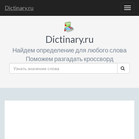
Dictinary.ru
Togg
navig
Dictinary.ru
Найдем определение для любого слова
Поможем разгадать кроссворд