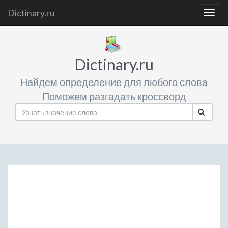
Dictinary.ru
Togg
navig
Dictinary.ru
Найдем определение для любого слова
Поможем разгадать кроссворд