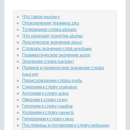
Что такое woolery
Определение термина zito
Толкование слова abbate
Что означает понятие absher
Лексическое значение alessi
Словарь значения слов armitage
Грамматическое значение aubin
Значение слова barbieri
Прямое и переносное значение слова
baucom
Происхождение слова stella
Синоним к слову stalnaker
Антоним к слову spina
Омоним к слову risley
Гипоним к слову reading
Холоним к слову rameriz
Гипероним к слову rakes
Пословицы и поговорки к слову pettaway