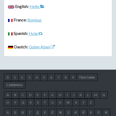
English:
Hello
France:
Bonjour
Spanish:
Hola
Dautch:
Guten Aben
0
1
2
3
4
5
6
7
8
9
Приставки
Суффиксы
A
B
C
D
E
F
G
H
I
J
K
L
M
N
O
P
Q
R
S
T
U
V
W
X
Y
Z
А
Б
В
Г
Д
Е
Ё
Ж
З
И
Й
К
Л
М