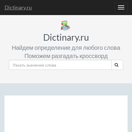
Dictinary.ru
Togg
navig
Dictinary.ru
Найдем определение для любого слова
Поможем разгадать кроссворд