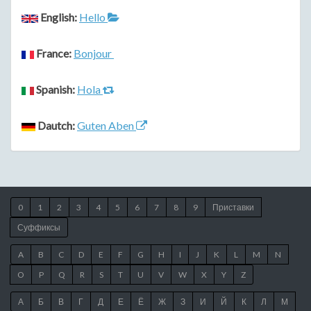
English:
Hello
France:
Bonjour
Spanish:
Hola
Dautch:
Guten Aben
0
1
2
3
4
5
6
7
8
9
Приставки
Суффиксы
A
B
C
D
E
F
G
H
I
J
K
L
M
N
O
P
Q
R
S
T
U
V
W
X
Y
Z
А
Б
В
Г
Д
Е
Ё
Ж
З
И
Й
К
Л
М