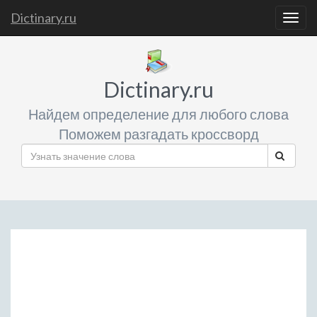
Dictinary.ru
Togg
navig
Dictinary.ru
Найдем определение для любого слова
Поможем разгадать кроссворд