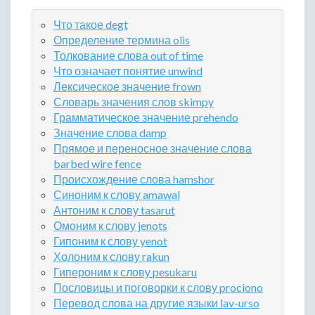
Что такое degt
Определение термина olis
Толкование слова out of time
Что означает понятие unwind
Лексическое значение frown
Словарь значения слов skimpy
Грамматическое значение prehendo
Значение слова damp
Прямое и переносное значение слова
barbed wire fence
Происхождение слова hamshor
Синоним к слову amawal
Антоним к слову tasarut
Омоним к слову jenots
Гипоним к слову yenot
Холоним к слову rakun
Гипероним к слову pesukaru
Пословицы и поговорки к слову prociono
Перевод слова на другие языки lav-urso