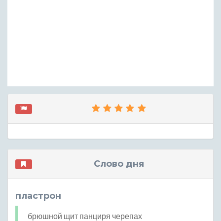
Слово дня
пластрон
брюшной щит панциря черепах