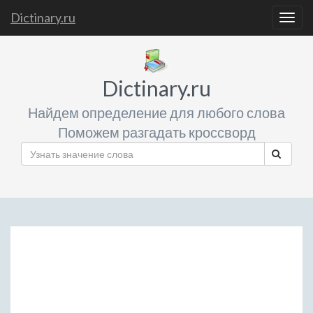
Dictinary.ru
Togg
navig
Dictinary.ru
Найдем определение для любого слова
Поможем разгадать кроссворд