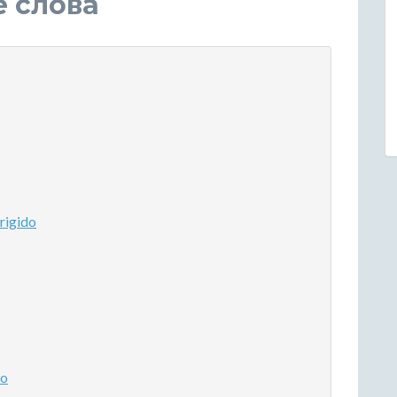
е слова
rigido
co