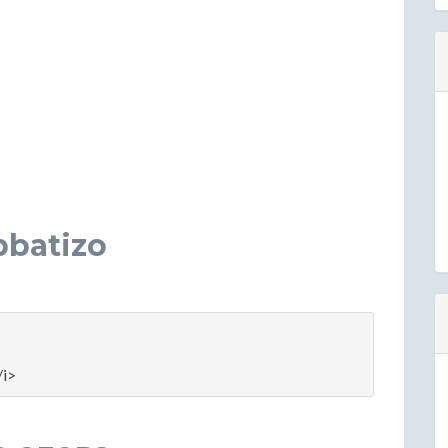
bbatizo
/i>