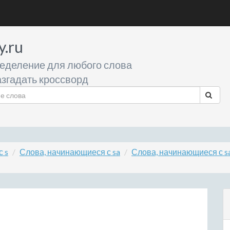
y.ru
еделение для любого слова
згадать кроссворд
 s
Слова, начинающиеся с sa
Слова, начинающиеся с s