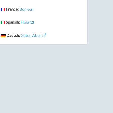
France:
Bonjour
Spanish:
Hola
Dautch:
Guten Aben