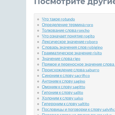
Посмотрите други
Что такое rotundo
Определение термина roro
Толкование слова roncho
Что означает понятие rogito
Лексическое значение roboro
Словарь значения слов robigino
Грамматическое значение risito
Значение слова rigo
Прямое и переносное значение слова 
Происхождение слова saburro
Синоним к слову sacrifico
Антоним к слову sagino
Омоним к слову sagitto
Гипоним к слову salito
Холоним к слову salso
Гипероним к слову saltito
Пословицы и поговорки к слову salvifi
Перевод слова на другие языки salvo