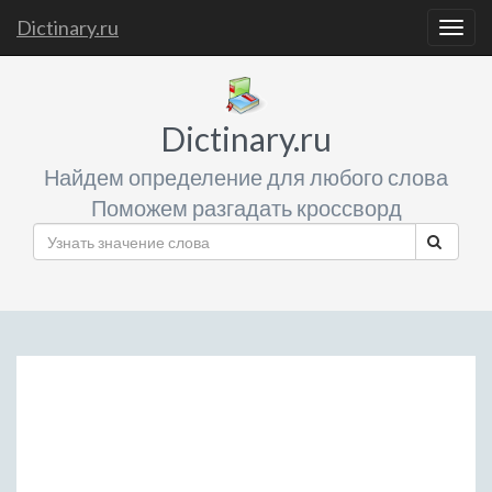
Dictinary.ru
Togg
navig
Dictinary.ru
Найдем определение для любого слова
Поможем разгадать кроссворд