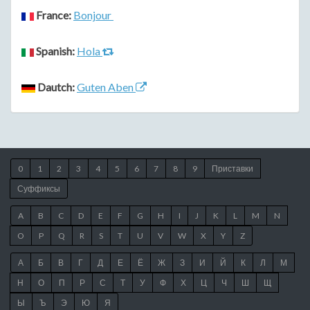
France:
Bonjour
Spanish:
Hola
Dautch:
Guten Aben
0
1
2
3
4
5
6
7
8
9
Приставки
Суффиксы
A
B
C
D
E
F
G
H
I
J
K
L
M
N
O
P
Q
R
S
T
U
V
W
X
Y
Z
А
Б
В
Г
Д
Е
Ё
Ж
З
И
Й
К
Л
М
Н
О
П
Р
С
Т
У
Ф
Х
Ц
Ч
Ш
Щ
Ы
Ъ
Э
Ю
Я