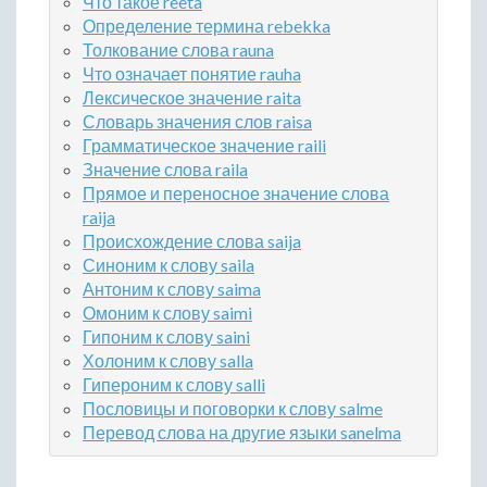
Что такое reeta
Определение термина rebekka
Толкование слова rauna
Что означает понятие rauha
Лексическое значение raita
Словарь значения слов raisa
Грамматическое значение raili
Значение слова raila
Прямое и переносное значение слова
raija
Происхождение слова saija
Синоним к слову saila
Антоним к слову saima
Омоним к слову saimi
Гипоним к слову saini
Холоним к слову salla
Гипероним к слову salli
Пословицы и поговорки к слову salme
Перевод слова на другие языки sanelma