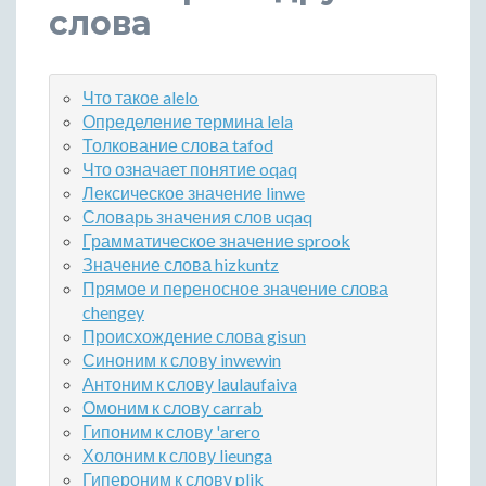
слова
Что такое alelo
Определение термина lela
Толкование слова tafod
Что означает понятие oqaq
Лексическое значение linwe
Словарь значения слов uqaq
Грамматическое значение sprook
Значение слова hizkuntz
Прямое и переносное значение слова
chengey
Происхождение слова gisun
Синоним к слову inwewin
Антоним к слову laulaufaiva
Омоним к слову carrab
Гипоним к слову 'arero
Холоним к слову lieunga
Гипероним к слову plik