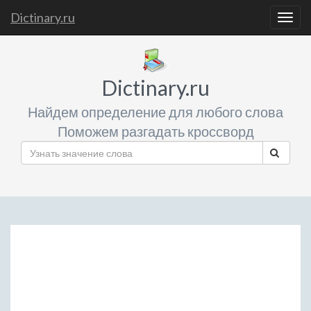
Dictinary.ru
Togg
navig
Dictinary.ru
Найдем определение для любого слова
Поможем разгадать кроссворд