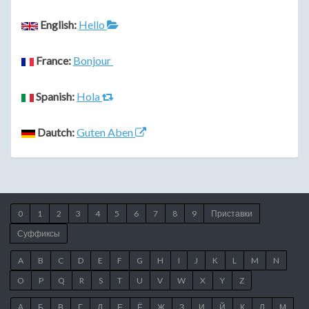
English:
Hello
France:
Bonjour
Spanish:
Hola
Dautch:
Guten Aben
0
1
2
3
4
5
6
7
8
9
Приставки
Суффиксы
A
B
C
D
E
F
G
H
I
J
K
L
M
N
O
P
Q
R
S
T
U
V
W
X
Y
Z
А
Б
В
Г
Д
Е
Ё
Ж
З
И
Й
К
Л
М