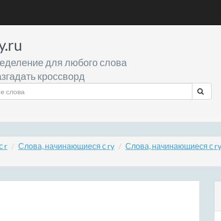
y.ru
еделение для любого слова
згадать кроссворд
 r
Слова, начинающиеся с ry
Слова, начинающиеся с r