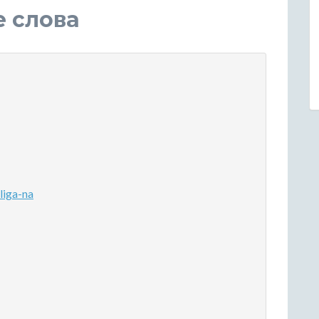
е слова
iga-na