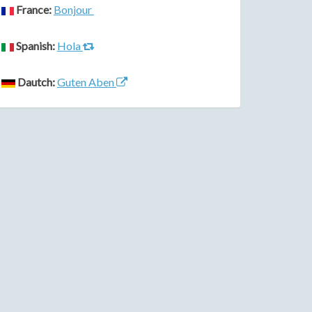
France:
Bonjour
Spanish:
Hola
Dautch:
Guten Aben