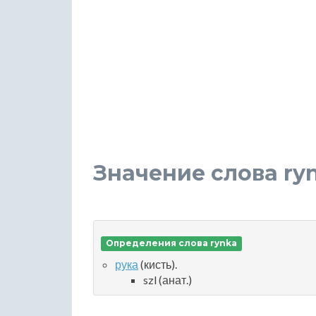
Значение слова ry
Определения слова rynka
рука
(кисть).
szl (анат.)