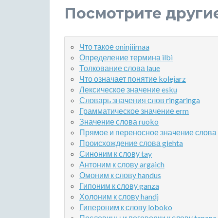
Посмотрите други
Что такое oninjiimaa
Определение термина ilbi
Толкование слова laue
Что означает понятие kolejarz
Лексическое значение esku
Словарь значения слов ringaringa
Грамматическое значение erm
Значение слова ruoko
Прямое и переносное значение слова l
Происхождение слова giehta
Синоним к слову tay
Антоним к слову argaich
Омоним к слову handus
Гипоним к слову ganza
Холоним к слову handj
Гипероним к слову loboko
Пословицы и поговорки к слову tanana