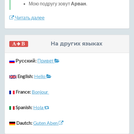
Мою подругу зовут
Арван
.
Читать далее
На других языках
Русский:
Привет
English:
Hello
France:
Bonjour
Spanish:
Hola
Dautch:
Guten Aben