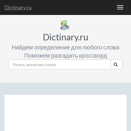
Dictinary.ru
Togg
navig
Dictinary.ru
Найдем определение для любого слова
Поможем разгадать кроссворд