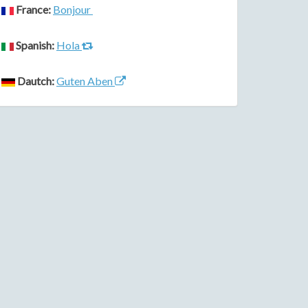
France:
Bonjour
Spanish:
Hola
Dautch:
Guten Aben