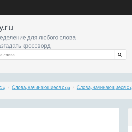
y.ru
еделение для любого слова
згадать кроссворд
с q
Слова, начинающиеся с qa
Слова, начинающиеся с q