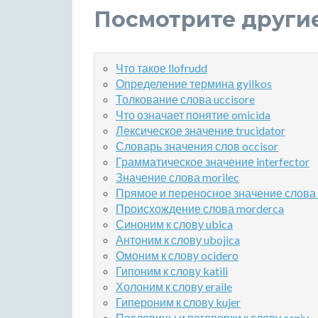
Посмотрите други
Что такое llofrudd
Определение термина gyilkos
Толкование слова uccisore
Что означает понятие omicida
Лексическое значение trucidator
Словарь значения слов occisor
Грамматическое значение interfector
Значение слова morilec
Прямое и переносное значение слова 
Происхождение слова morderca
Синоним к слову ubica
Антоним к слову ubojica
Омоним к слову ocidero
Гипоним к слову katili
Холоним к слову eraile
Гипероним к слову kujer
Пословицы и поговорки к слову caniy