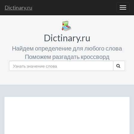
Dictinary.ru
Togg
navig
Dictinary.ru
Найдем определение для любого слова
Поможем разгадать кроссворд