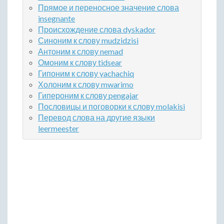
Прямое и переносное значение слова
insegnante
Происхождение слова dyskador
Синоним к слову mudzidzisi
Антоним к слову nemad
Омоним к слову tidsear
Гипоним к слову yachachiq
Холоним к слову mwarimo
Гипероним к слову pengajar
Пословицы и поговорки к слову molakisi
Перевод слова на другие языки
leermeester