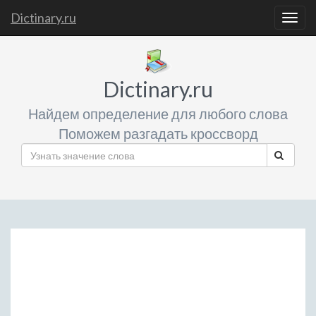
Dictinary.ru
Togg
navig
Dictinary.ru
Найдем определение для любого слова
Поможем разгадать кроссворд