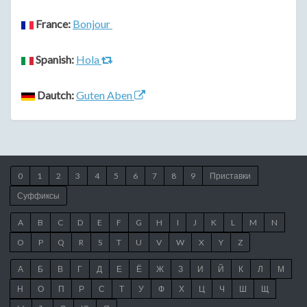
France:
Bonjour
Spanish:
Hola
Dautch:
Guten Aben
0
1
2
3
4
5
6
7
8
9
Приставки
Суффиксы
A
B
C
D
E
F
G
H
I
J
K
L
M
N
O
P
Q
R
S
T
U
V
W
X
Y
Z
А
Б
В
Г
Д
Е
Ё
Ж
З
И
Й
К
Л
М
Н
О
П
Р
С
Т
У
Ф
Х
Ц
Ч
Ш
Щ