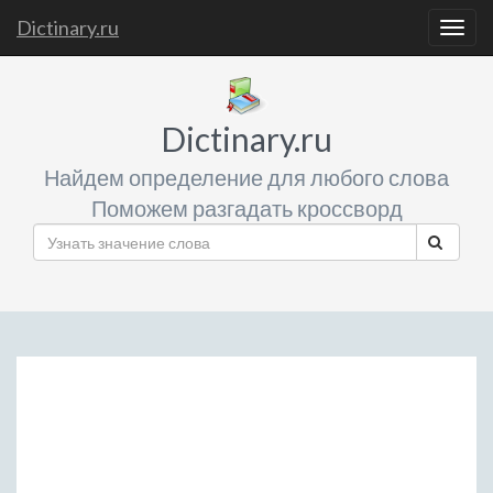
Dictinary.ru
Togg
navig
Dictinary.ru
Найдем определение для любого слова
Поможем разгадать кроссворд