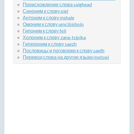
Происхождение слова saighead
Синоним к слову piel
Антоним к слову mshale
Омоним к слову umcibisholo
Гипоним к слову feil
Холоним к слову zana-tsipika
Гипероним к слову saezh
Пословицы и поговорки к слову saeth
Перевод слова на другие языки motswi