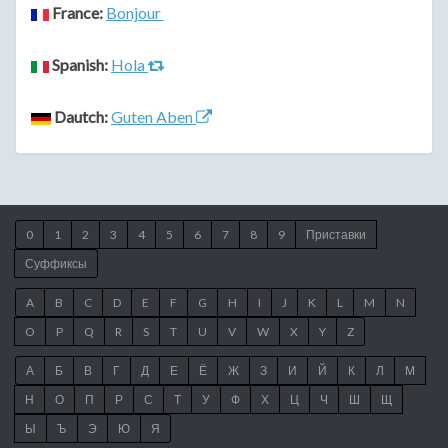
France:
Bonjour
Spanish:
Hola
Dautch:
Guten Aben
0
1
2
3
4
5
6
7
8
9
Приставки
Суффиксы
A
B
C
D
E
F
G
H
I
J
K
L
M
N
O
P
Q
R
S
T
U
V
W
X
Y
Z
А
Б
В
Г
Д
Е
Ё
Ж
З
И
Й
К
Л
М
Н
О
П
Р
С
Т
У
Ф
Х
Ц
Ч
Ш
Щ
Ы
Ъ
Э
Ю
Я