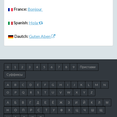
France:
Bonjour
Spanish:
Hola
Dautch:
Guten Aben
0
1
2
3
4
5
6
7
8
9
Приставки
Суффиксы
A
B
C
D
E
F
G
H
I
J
K
L
M
N
O
P
Q
R
S
T
U
V
W
X
Y
Z
А
Б
В
Г
Д
Е
Ё
Ж
З
И
Й
К
Л
М
Н
О
П
Р
С
Т
У
Ф
Х
Ц
Ч
Ш
Щ