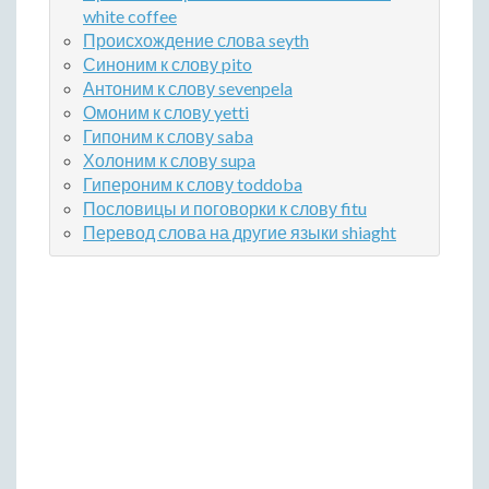
white coffee
Происхождение слова seyth
Синоним к слову pito
Антоним к слову sevenpela
Омоним к слову yetti
Гипоним к слову saba
Холоним к слову supa
Гипероним к слову toddoba
Пословицы и поговорки к слову fitu
Перевод слова на другие языки shiaght