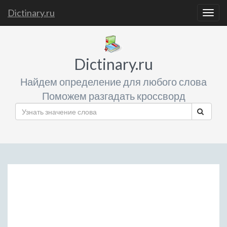
Dictinary.ru
Togg
navig
Dictinary.ru
Найдем определение для любого слова
Поможем разгадать кроссворд