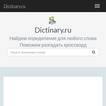
Dictinary.ru
Togg
navig
Dictinary.ru
Найдем определение для любого слова
Поможем разгадать кроссворд