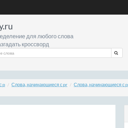
y.ru
еделение для любого слова
згадать кроссворд
с p
Слова, начинающиеся с pr
Слова, начинающиеся с p