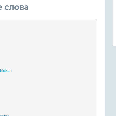
е слова
hiukan
metro