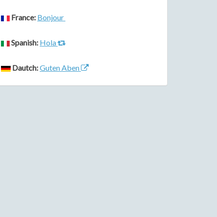
France:
Bonjour
Spanish:
Hola
Dautch:
Guten Aben