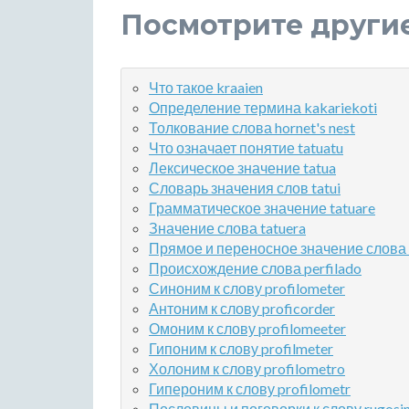
Посмотрите други
Что такое kraaien
Определение термина kakariekoti
Толкование слова hornet's nest
Что означает понятие tatuatu
Лексическое значение tatua
Словарь значения слов tatui
Грамматическое значение tatuare
Значение слова tatuera
Прямое и переносное значение слова 
Происхождение слова perfilado
Синоним к слову profilometer
Антоним к слову proficorder
Омоним к слову profilomeeter
Гипоним к слову profilmeter
Холоним к слову profilometro
Гипероним к слову profilometr
Пословицы и поговорки к слову rugosi